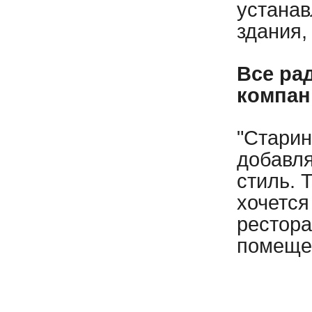
устанав
здания,
Все ра
компан
"Старин
добавля
стиль. 
хочется
рестора
помещен