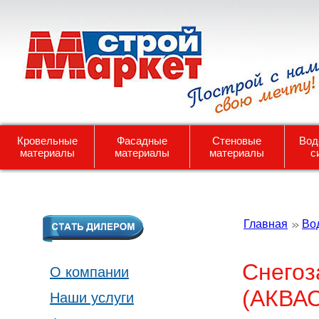
Кровельные
Фасадные
Стеновые
Вод
материалы
материалы
материалы
с
Главная
Во
Снего
О компании
(АКВА
Наши услуги