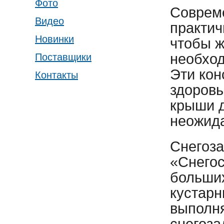
Фото
Соврем
Видео
практич
Новинки
чтобы ж
необход
Поставщики
Эти кон
Контакты
здоровь
крыши д
неожида
Снегоза
«Снегос
больших
кустарн
выполн