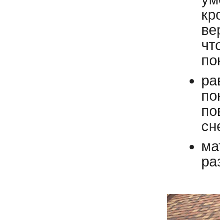
кр
ве
чт
по
ра
по
по
сн
ма
ра