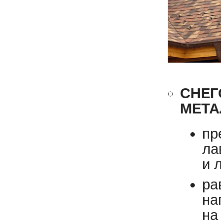
СНЕГ
МЕТА
пр
ла
и 
ра
на
на