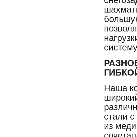
снегоза
шахмат
большу
позволя
нагрузк
систему
РАЗНО
ГИБКО
Наша ко
широкий
различн
стали с
из меди
сочетат