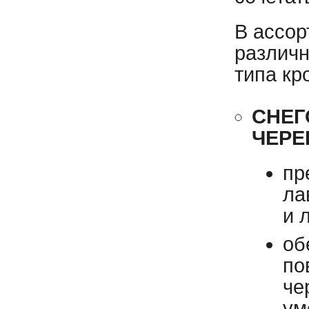
В ассо
различн
типа кр
СНЕГ
ЧЕР
пр
ла
и 
об
по
че
ум