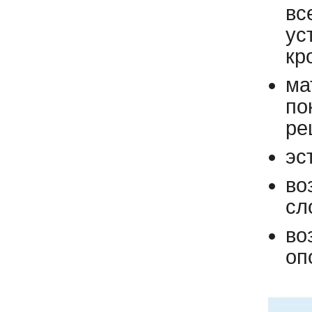
вс
ус
кр
ма
по
ре
эс
во
сл
во
оп