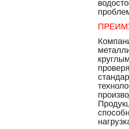
водосто
пробле
ПРЕИМ
Компан
металли
круглым
проверя
стандар
техноло
произво
Продук
способн
нагрузк