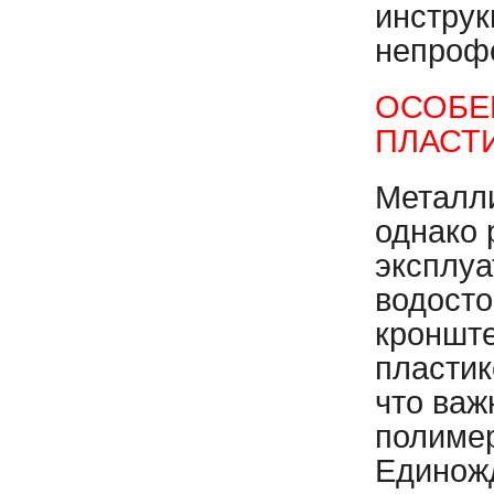
инструк
непроф
ОСОБЕ
ПЛАСТ
Металли
однако 
эксплуа
водосто
кронште
пластик
что важ
полимер
Единожд