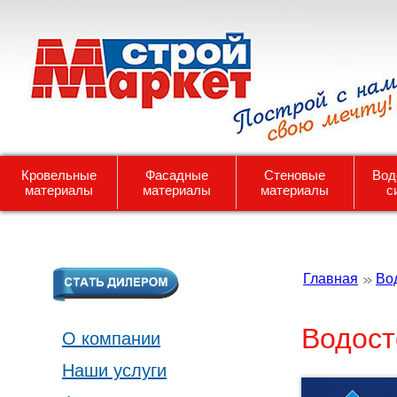
Кровельные
Фасадные
Стеновые
Вод
материалы
материалы
материалы
с
Главная
Во
Водост
О компании
Наши услуги