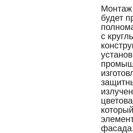
Монтаж
будет 
полнома
с кругл
констру
установ
промышл
изготов
защитн
излучен
цветова
который
элемент
фасада.