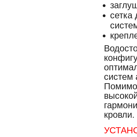
заглу
сетка
систем
крепл
Водосто
конфигу
оптимал
систем 
Помимо
высокой
гармони
кровли.
УСТАН