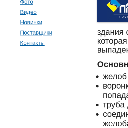
Фото
Видео
Новинки
здания 
Поставщики
которая
Контакты
выпаде
Основн
желоб 
воронк
попада
труба
соеди
желоб